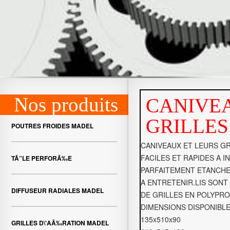
Nos produits
CANIVE
GRILLES
POUTRES FROIDES MADEL
CANIVEAUX ET LEURS GR
FACILES ET RAPIDES A I
TÃ”LE PERFORÃ‰E
PARFAITEMENT ETANCHE
A ENTRETENIR.LIS SON
DIFFUSEUR RADIALES MADEL
DE GRILLES EN POLYPR
DIMENSIONS DISPONIBLE
135x510x90
GRILLES D\'AÃ‰RATION MADEL